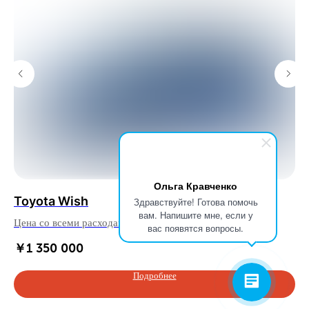
Ольга Кравченко
Toyota Wish
Mi
Здравствуйте! Готова помочь
вам. Напишите мне, если у
Цена со всеми расходами до Владивостока, RUB
Це
вас появятся вопросы.
￥
1 350 000
￥
Подробнее