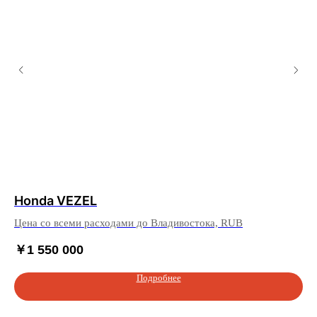
Honda VEZEL
To
Цена со всеми расходами до Владивостока, RUB
Це
￥
1 550 000
￥
Подробнее