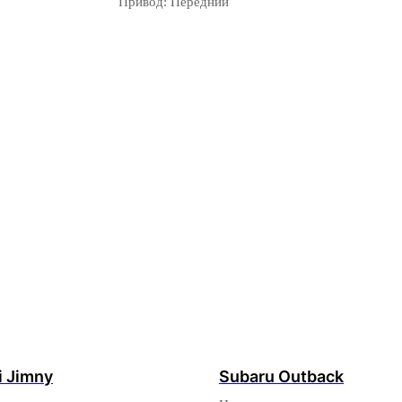
Привод: Передний
i Jimny
Subaru Outback