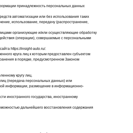
информации принадлежность персональных данных
редств автоматизации или без использования таких
ечение, использование, передачу (распространение,
и лицами организующие и/или осуществляющие обработку
действия (операции), совершаемые с персональными
 https://insight-auto.ru/.
нного круга лиц к которым предоставлен субъектом
ранения в порядке, предусмотренном Законом
ленному кругу лиц.
лиц (передача персональных данных) или
совой информации, размещение в информационно-
сти иностранного государства, иностранному
озможностью дальнейшего восстановления содержания