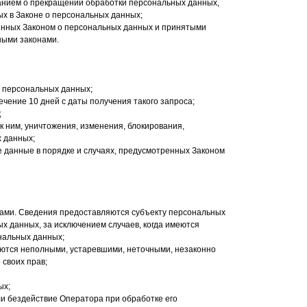
ванием о прекращении обработки персональных данных,
х в Законе о персональных данных;
енных Законом о персональных данных и принятыми
ными законами.
о персональных данных;
чение 10 дней с даты получения такого запроса;
;
 ним, уничтожения, изменения, блокирования,
 данных;
е данные в порядке и случаях, предусмотренных Законом
ами. Сведения предоставляются субъекту персональных
х данных, за исключением случаев, когда имеются
нальных данных;
яются неполными, устаревшими, неточными, незаконно
своих прав;
ых;
и бездействие Оператора при обработке его