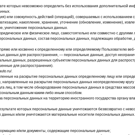
ьтате которых невозможно определить без использования дополнительной 
анных.
ия) или совокупность действий (операций), совершаемых с использованием с
матизацию, накопление, хранение, уточнение (обновление, изменение), извл
ие, уничтожение персональных данных.
 юридическое или физическое лицо, самостоятельно или совместно с другим
ерсональных данных, состав персональных данных, подлежащих обработке, 
мо или косвенно к определенному или определяемому Пользователю веб-сайта
х данных для распространения, — персональные данные, доступ неограниче
нальных данных, разрешенных субъектом персональных данных для распрост
шенные для распространения).
uto.ru/.
вленные на раскрытие персональных данных определенному лицу или опреде
, направленные на раскрытие персональных данных неопределенному кругу 
уга лиц, в том числе обнародование персональных данных в средствах мас
рсональным данным каким-либо иным способом.
а персональных данных на территорию иностранного государства органу вла
результате которых персональные данные уничтожаются безвозвратно с нев
 данных и/или уничтожаются материальные носители персональных данных.
формацию и/или документы, содержащие персональные данные;