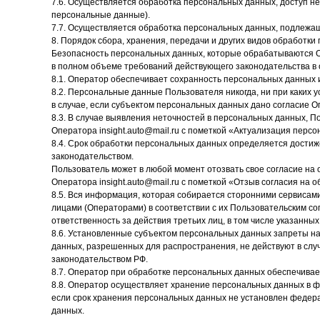
7.6. Осуществляется обработка персональных данных, доступ н
персональные данные).
7.7. Осуществляется обработка персональных данных, подлежа
8. Порядок сбора, хранения, передачи и других видов обработк
Безопасность персональных данных, которые обрабатываются О
в полном объеме требований действующего законодательства в
8.1. Оператор обеспечивает сохранность персональных данных
8.2. Персональные данные Пользователя никогда, ни при каких 
в случае, если субъектом персональных данных дано согласие О
8.3. В случае выявления неточностей в персональных данных, 
Оператора insight.auto@mail.ru с пометкой «Актуализация перс
8.4. Срок обработки персональных данных определяется дости
законодательством.
Пользователь может в любой момент отозвать свое согласие на
Оператора insight.auto@mail.ru с пометкой «Отзыв согласия на 
8.5. Вся информация, которая собирается сторонними сервисами
лицами (Операторами) в соответствии с их Пользовательским с
ответственность за действия третьих лиц, в том числе указанных
8.6. Установленные субъектом персональных данных запреты на 
данных, разрешенных для распространения, не действуют в слу
законодательством РФ.
8.7. Оператор при обработке персональных данных обеспечива
8.8. Оператор осуществляет хранение персональных данных в ф
если срок хранения персональных данных не установлен федера
данных.