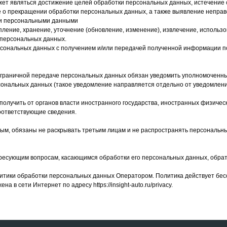
ет являться достижение целей обработки персональных данных, истечение 
е о прекращении обработки персональных данных, а также выявление непра
ми персональными данными
опление, хранение, уточнение (обновление, изменение), извлечение, использ
 персональных данных.
ерсональных данных с получением и/или передачей полученной информации 
Электронная почта
нсграничной передаче персональных данных обязан уведомить уполномоченны
сональных данных (такое уведомление направляется отдельно от уведомлен
insight.auto@mail.ru
 085-14-18
получить от органов власти иностранного государства, иностранных физичес
оответствующие сведения.
Навигация
ток, Нижнепортовая ул., д.1, оф.147
Главная
Преиму
ым, обязаны не раскрывать третьим лицам и не распространять персональн
Щелково), ул. Заречная, дом 105
р, пос. Победитель, 11
О нас
FAQ
рск, ул. Петухова 89 Б
ересующим вопросам, касающимся обработки его персональных данных, обра
Каталог
Этапы 
итики обработки персональных данных Оператором. Политика действует бесс
 в сети Интернет по адресу https://insight-auto.ru/privacy.
Политика конфиденциальности