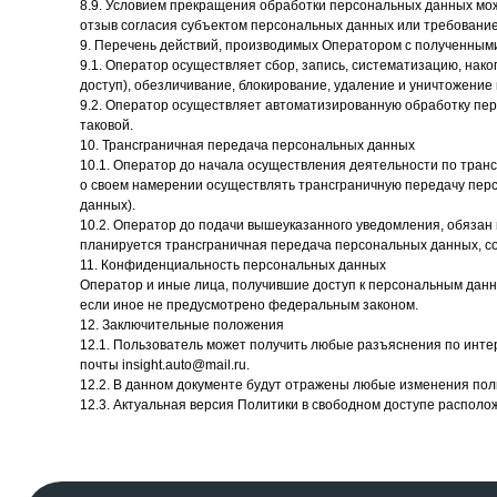
8.9. Условием прекращения обработки персональных данных мож
отзыв согласия субъектом персональных данных или требовани
9. Перечень действий, производимых Оператором с полученны
9.1. Оператор осуществляет сбор, запись, систематизацию, нак
доступ), обезличивание, блокирование, удаление и уничтожение
9.2. Оператор осуществляет автоматизированную обработку п
таковой.
10. Трансграничная передача персональных данных
Телефоны
10.1. Оператор до начала осуществления деятельности по тра
о своем намерении осуществлять трансграничную передачу пер
+7 (495)
данных).
10.2. Оператор до подачи вышеуказанного уведомления, обязан 
планируется трансграничная передача персональных данных, с
ООО «Инсайт ДВ»
Адреса
11. Конфиденциальность персональных данных
г. Владивос
Оператор и иные лица, получившие доступ к персональным данн
Юридический адрес:
г. Москва (
если иное не предусмотрено федеральным законом.
г. Владивосток, ул. Нижнепортовая 1 оф. 241/1
г. Краснода
12. Заключительные положения
г. Новосиби
ИНН 2540159952
12.1. Пользователь может получить любые разъяснения по инт
ОГРН 1102540001002
почты insight.auto@mail.ru.
12.2. В данном документе будут отражены любые изменения пол
12.3. Актуальная версия Политики в свободном доступе расположена
© 2025 INSIGHT-AUTO.RU