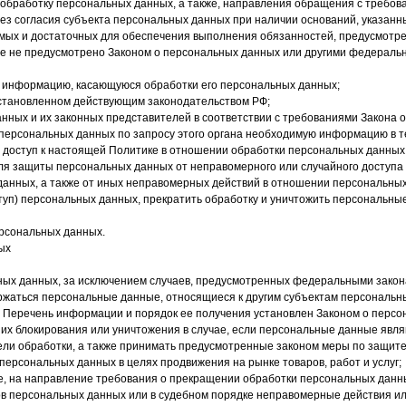
 обработку персональных данных, а также, направления обращения с требо
з согласия субъекта персональных данных при наличии оснований, указанны
имых и достаточных для обеспечения выполнения обязанностей, предусмотр
ое не предусмотрено Законом о персональных данных или другими федераль
е информацию, касающуюся обработки его персональных данных;
установленном действующим законодательством РФ;
нных и их законных представителей в соответствии с требованиями Закона 
персональных данных по запросу этого органа необходимую информацию в те
 доступ к настоящей Политике в отношении обработки персональных данных
я защиты персональных данных от неправомерного или случайного доступа к
данных, а также от иных неправомерных действий в отношении персональных
туп) персональных данных, прекратить обработку и уничтожить персональны
рсональных данных.
ых
ых данных, за исключением случаев, предусмотренных федеральными закон
ржаться персональные данные, относящиеся к другим субъектам персональны
. Перечень информации и порядок ее получения установлен Законом о персо
 их блокирования или уничтожения в случае, если персональные данные явл
ли обработки, а также принимать предусмотренные законом меры по защите 
персональных данных в целях продвижения на рынке товаров, работ и услуг;
же, на направление требования о прекращении обработки персональных данн
в персональных данных или в судебном порядке неправомерные действия ил