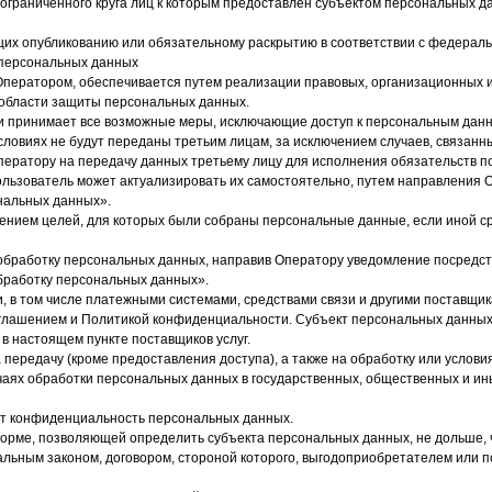
еограниченного круга лиц к которым предоставлен субъектом персональных 
щих опубликованию или обязательному раскрытию в соответствии с федерал
и персональных данных
ператором, обеспечивается путем реализации правовых, организационных и
 области защиты персональных данных.
 и принимает все возможные меры, исключающие доступ к персональным дан
условиях не будут переданы третьим лицам, за исключением случаев, связан
ператору на передачу данных третьему лицу для исполнения обязательств по
Пользователь может актуализировать их самостоятельно, путем направления
ональных данных».
жением целей, для которых были собраны персональные данные, если иной с
 обработку персональных данных, направив Оператору уведомление посредс
обработку персональных данных».
, в том числе платежными системами, средствами связи и другими поставщик
оглашением и Политикой конфиденциальности. Субъект персональных данных 
 в настоящем пункте поставщиков услуг.
передачу (кроме предоставления доступа), а также на обработку или услови
чаях обработки персональных данных в государственных, общественных и и
ет конфиденциальность персональных данных.
орме, позволяющей определить субъекта персональных данных, не дольше, 
льным законом, договором, стороной которого, выгодоприобретателем или п