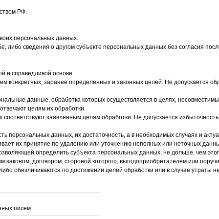
ством РФ.
своих персональных данных.
е, либо сведения о другом субъекте персональных данных без согласия после
ой и справедливой основе.
ем конкретных, заранее определенных и законных целей. Не допускается о
ональные данные, обработка которых осуществляется в целях, несовместимы
отвечают целям их обработки.
х соответствуют заявленным целям обработки. Не допускается избыточнос
ть персональных данных, их достаточность, а в необходимых случаях и акт
вает их принятие по удалению или уточнению неполных или неточных данны
озволяющей определить субъекта персональных данных, не дольше, чем это
 законом, договором, стороной которого, выгодоприобретателем или поруч
бо обезличиваются по достижении целей обработки или в случае утраты не
нных писем