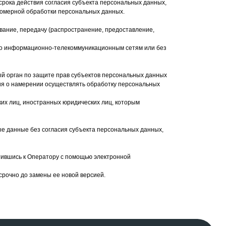
срока действия согласия субъекта персональных данных,
вомерной обработки персональных данных.
ование, передачу (распространение, предоставление,
по информационно-телекоммуникационным сетям или без
й орган по защите прав субъектов персональных данных
ия о намерении осуществлять обработку персональных
ких лиц, иностранных юридических лиц, которым
щества
Отзывы
ые данные без согласия субъекта персональных данных,
Контакты
тившись к Оператору с помощью электронной
работы
рочно до замены ее новой версией.
Дизайн и разработка Лео Пульт