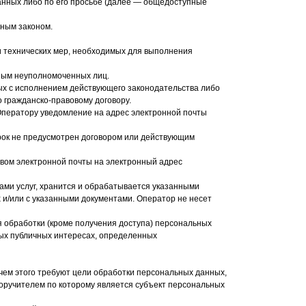
данных либо по его просьбе (далее — общедоступные
ьным законом.
 технических мер, необходимых для выполнения
ным неуполномоченных лиц.
ных с исполнением действующего законодательства либо
 гражданско-правовому договору.
 Оператору уведомление на адрес электронной почты
рок не предусмотрен договором или действующим
твом электронной почты на электронный адрес
ами услуг, хранится и обрабатывается указанными
и/или с указанными документами. Оператор не несет
я обработки (кроме получения доступа) персональных
ных публичных интересах, определенных
чем этого требуют цели обработки персональных данных,
оручителем по которому является субъект персональных