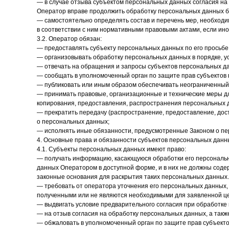
— в случае отзыва субъектом персональных данных согласия на
Оператор вправе продолжить обработку персональных данных бе
— самостоятельно определять состав и перечень мер, необход
в соответствии с ним нормативными правовыми актами, если ин
3.2. Оператор обязан:
— предоставлять субъекту персональных данных по его просьб
— организовывать обработку персональных данных в порядке, 
— отвечать на обращения и запросы субъектов персональных да
— сообщать в уполномоченный орган по защите прав субъектов 
— публиковать или иным образом обеспечивать неограниченный
— принимать правовые, организационные и технические меры дл
копирования, предоставления, распространения персональных 
— прекратить передачу (распространение, предоставление, дос
о персональных данных;
— исполнять иные обязанности, предусмотренные Законом о пе
4. Основные права и обязанности субъектов персональных данн
4.1. Субъекты персональных данных имеют право:
— получать информацию, касающуюся обработки его персональн
данных Оператором в доступной форме, и в них не должны соде
законные основания для раскрытия таких персональных данных
— требовать от оператора уточнения его персональных данных,
полученными или не являются необходимыми для заявленной це
— выдвигать условие предварительного согласия при обработке 
— на отзыв согласия на обработку персональных данных, а так
— обжаловать в уполномоченный орган по защите прав субъекто