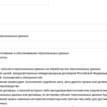
персональных данных
ничтожение и обезличивание персональных данных
почты
я субъекта персональных данных на обработку его персональных данных.
ия целей, предусмотренных международным договором Российской Федераци
й, полномочий и обязанностей.
ния правосудия, исполнения судебного акта, акта другого органа или долж
производстве.
я договора, стороной которого либо выгодоприобретателем или поручителем
ональных данных или договора, по которому субъект персональных данных б
ения прав и законных интересов оператора или третьих лиц либо для дости
анных.