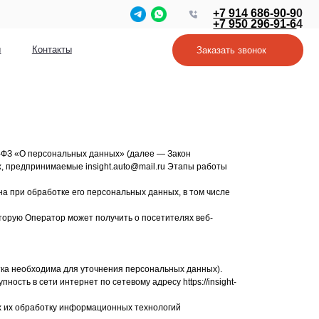
+7 914 686-90-9
0
+7 950 296-91-6
4
Заказать звонок
2-ФЗ «О персональных данных» (далее — Закон
 предпринимаемые insight.auto@mail.ru Этапы работы
а при обработке его персональных данных, в том числе
торую Оператор может получить о посетителях веб-
ка необходима для уточнения персональных данных).
сть в сети интернет по сетевому адресу https://insight-
х их обработку информационных технологий